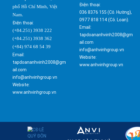
Điện thoại:
phố Hồ Chí Minh, Việt
036 8376 155 (Cô. Hường),
Nam.
0977 818 114 (Cô. Loan).
Điện thoại:
Email:
(+84.251) 3938 222
tapdoananhvinh2008@gm
(+84.251) 3938 362
ail.com
(+84) 974 68 54 39
info@anhvinhgroup.vn
Email:
Website:
tapdoananhvinh2008@gm
www.anhvinhgroup.vn
ail.com
info@anhvinhgroup.vn
Website:
www.anhvinhgroup.vn