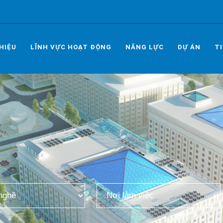
THIỆU
LĨNH VỰC HOẠT ĐỘNG
NĂNG LỰC
DỰ ÁN
T