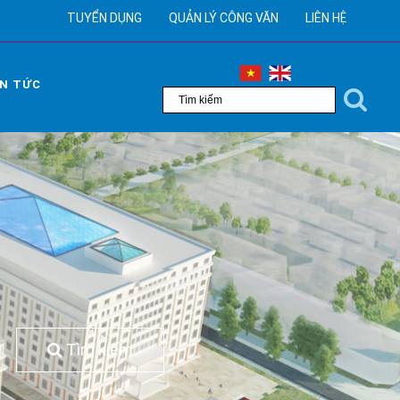
TUYỂN DỤNG
QUẢN LÝ CÔNG VĂN
LIÊN HỆ
IN TỨC
Tìm kiếm