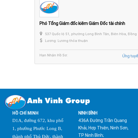
Phó Tổng Giám đốc kiêm Giám Đốc tài chính
537 Quốc lộ 51, phường Long Bình Tân, Biên Hòa, Đồng Nai.
Lương: Lương thỏa thuận
Hạn Nhận Hồ Sơ:
Ứng tuy
Anh Vinh Group
HỒ CHÍ MINH
NINH BÌNH
436A Đường Trần Quang
D1A, đường 672, khu phố
Khải, Hợp Thiện, Ninh Sơn,
1, phường Phước Long B,
TP Ninh Bình;
thành phố Thủ Đức, thành