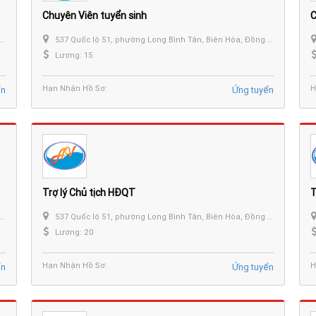
Chuyên Viên tuyển sinh
C
537 Quốc lộ 51, phường Long Bình Tân, Biên Hòa, Đồng Nai.
Lương: 15
Hạn Nhận Hồ Sơ:
H
ển
Ứng tuyển
Trợ lý Chủ tịch HĐQT
T
537 Quốc lộ 51, phường Long Bình Tân, Biên Hòa, Đồng Nai.
Lương: 20
Hạn Nhận Hồ Sơ:
H
ển
Ứng tuyển