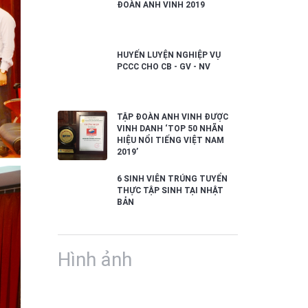
ĐOÀN ANH VINH 2019
HUYẾN LUYỆN NGHIỆP VỤ
PCCC CHO CB - GV - NV
TẬP ĐOÀN ANH VINH ĐƯỢC
VINH DANH ‘TOP 50 NHÃN
HIỆU NỔI TIẾNG VIỆT NAM
2019’
6 SINH VIÊN TRÚNG TUYỂN
THỰC TẬP SINH TẠI NHẬT
BẢN
Hình ảnh