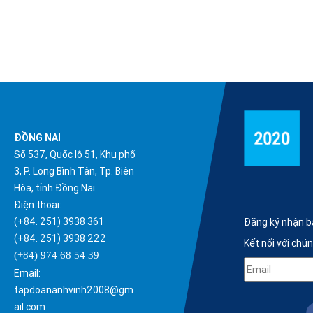
ĐỒNG NAI
Số 537, Quốc lộ 51, Khu phố
3, P. Long Bình Tân, Tp. Biên
Hòa, tỉnh Đồng Nai
Điện thoại:
(+84. 251) 3938 361
Đăng ký nhận b
(+84. 251) 3938 222
Kết nối với chú
(+84) 974 68 54 39
Email:
tapdoananhvinh2008@gm
ail.com