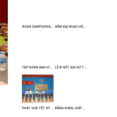
ĐOÀN CAMPUCHIA ĐÃ CÓ CHUYẾN THĂM VÀ LÀM VIỆC TẠI ĐỒNG NAI
ĐÊM ĐẠI NHẠC HỘI TẬP ĐOÀN ANH VINH 2019
TẬP ĐOÀN ANH VINH ĐƯỢC VINH DANH ‘TOP 50 NHÃN HIỆU NỔI TIẾNG VIỆT NAM 2019’
LỄ KÍ KẾT ĐẠI SỨ THƯƠNG HIỆU TẬP ĐOÀN ANH VINH
PHÁT QUÀ TẾT KỶ HỢI TẠI QUẬN 9
BẰNG KHEN, GIẤY KHEN TẬP ĐOÀN ANH VINH ĐÃ NHẬN ĐƯỢC