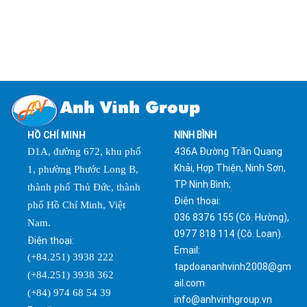
Anh Vinh Group
HỒ CHÍ MINH
NINH BÌNH
436A Đường Trần Quang
D1A, đường 672, khu phố
Khải, Hợp Thiện, Ninh Sơn,
1, phường Phước Long B,
TP Ninh Bình;
thành phố Thủ Đức, thành
Điện thoại:
phố Hồ Chí Minh, Việt
036 8376 155 (Cô. Hường),
Nam.
0977 818 114 (Cô. Loan).
Điện thoại:
Email:
(+84.251) 3938 222
tapdoananhvinh2008@gm
(+84.251) 3938 362
ail.com
(+84) 974 68 54 39
info@anhvinhgroup.vn