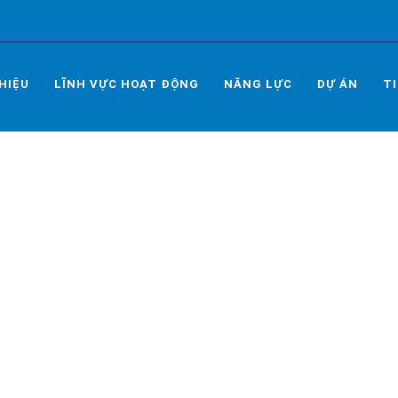
THIỆU
LĨNH VỰC HOẠT ĐỘNG
NĂNG LỰC
DỰ ÁN
T
Ế JEJU VÀ CÔNG TY DU HỌC VÀ
NH VÀ TRƯỜNG CAO ĐẲNG LÊ Q