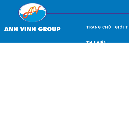
TRANG CHỦ
GIỚI 
ANH VINH GROUP
THƯ VIỆN
TRƯỜNG ĐẠI HỌC QUỐC T
THĂM TẬP ĐOÀN ANH VI
2023-11-09