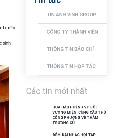
Tin tức
TIN ANH VINH GROUP
à Trường
CÔNG TY THÀNH VIÊN
c sinh
THÔNG TIN BÁO CHÍ
THÔNG TIN HỢP TÁC
Các tin mới nhất
HOA HẬU HUỲNH VY ĐỘI
VƯƠNG MIỆN, CÙNG CẦU THỦ
CÔNG PHƯỢNG VỀ THĂM
TRƯỜNG CŨ
ĐÊM ĐẠI NHẠC HỘI TẬP