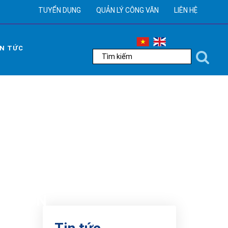
TUYỂN DỤNG
QUẢN LÝ CÔNG VĂN
LIÊN HỆ
IN TỨC
 VIỆC LÀM HAPPY DAY ĐÃ ĐẾN
UÝ ĐÔN