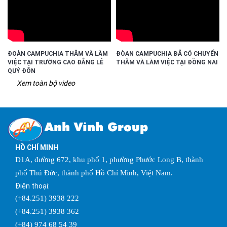
ĐOÀN CAMPUCHIA THĂM VÀ LÀM
ĐÒAN CAMPUCHIA ĐÃ CÓ CHUYẾN
VIỆC TẠI TRƯỜNG CAO ĐẲNG LÊ
THĂM VÀ LÀM VIỆC TẠI ĐỒNG NAI
QUÝ ĐÔN
Xem toàn bộ video
Anh Vinh Group
HỒ CHÍ MINH
D1A, đường 672, khu phố 1, phường Phước Long B, thành
phố Thủ Đức, thành phố Hồ Chí Minh, Việt Nam.
Điện thoại:
(+84.251) 3938 222
(+84.251) 3938 362
(+84) 974 68 54 39