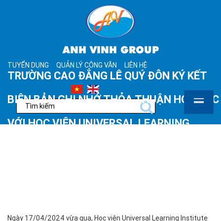
ANH VINH GROUP
TUYỂN DỤNG
QUẢN LÝ CÔNG VĂN
LIÊN HỆ
TRƯỜNG CAO ĐẲNG LÊ QUÝ ĐÔN KÝ KẾT
BIÊN BẢN GHI NHỚ THỎA THUẬN HỢP TÁC
VỚI HỌC VIỆN UNIVERSAL LEARNING
INSTITUTE (CANADA)
2024-04-19
Ngày 17/04/2024 vừa qua, Học viện Universal Learning Institute