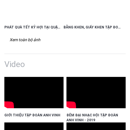
PHÁT QUÀ TẾT KỶ HỢI TẠI QUẬN 9
BẰNG KHEN, GIẤY KHEN TẬP ĐOÀN ANH VINH ĐÃ NHẬN ĐƯỢC
Xem toàn bộ ảnh
Video
GIỚI THIỆU TẬP ĐOÀN ANH VINH
ĐÊM ĐẠI NHẠC HỘI TẬP ĐOÀN
ANH VINH - 2019