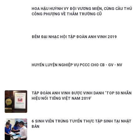
HOA HẬU HUỲNH VY ĐỘI VƯƠNG MIỆN, CÙNG CẦU THỦ
CÔNG PHƯỢNG VỀ THĂM TRƯỜNG CŨ
ĐÊM ĐẠI NHẠC HỘI TẬP ĐOÀN ANH VINH 2019
HUYẾN LUYỆN NGHIỆP VỤ PCCC CHO CB - GV - NV
TẬP ĐOÀN ANH VINH ĐƯỢC VINH DANH ‘TOP 50 NHÃN
HIỆU NỔI TIẾNG VIỆT NAM 2019’
6 SINH VIÊN TRÚNG TUYỂN THỰC TẬP SINH TẠI NHẬT
BẢN