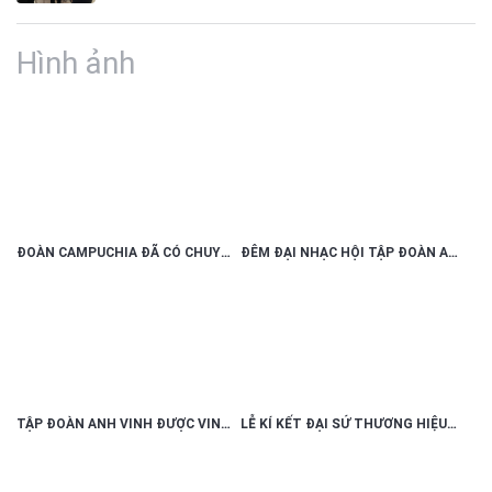
Hình ảnh
ĐOÀN CAMPUCHIA ĐÃ CÓ CHUYẾN THĂM VÀ LÀM VIỆC TẠI ĐỒNG NAI
ĐÊM ĐẠI NHẠC HỘI TẬP ĐOÀN ANH VINH 2019
TẬP ĐOÀN ANH VINH ĐƯỢC VINH DANH ‘TOP 50 NHÃN HIỆU NỔI TIẾNG VIỆT NAM 2019’
LỄ KÍ KẾT ĐẠI SỨ THƯƠNG HIỆU TẬP ĐOÀN ANH VINH